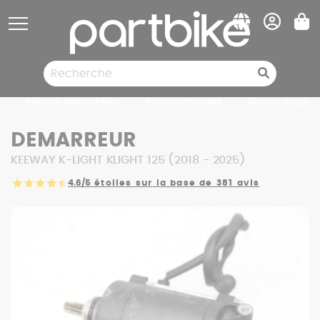
Panneau de gestion des cookies
Pièces détachées
Pneumatiques
Destockage
DEMARREUR
KEEWAY K-LIGHT KLIGHT 125 (2018 - 2025)
4.6/5
étoiles sur la base de 381 avis