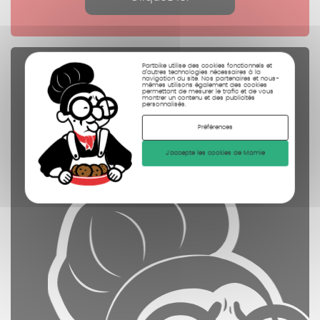
Partbike utilise des cookies fonctionnels et
Pièces Détachées
d’autres technologies nécessaires à la
navigation du site. Nos partenaires et nous-
mêmes utilisons également des cookies
contrôlées
permettant de mesurer le trafic et de vous
montrer un contenu et des publicités
personnalisés.
nettoyées
Préférences
photographiées
J'accepte les cookies de Mamie