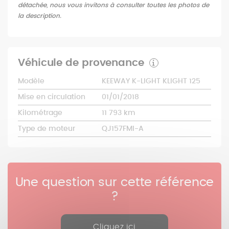
détachée, nous vous invitons à consulter toutes les photos de
la description.
Véhicule de provenance
Modèle
KEEWAY K-LIGHT KLIGHT 125
Mise en circulation
01/01/2018
Kilométrage
11 793 km
Type de moteur
QJ157FMI-A
Une question sur cette référence
?
Cliquez ici