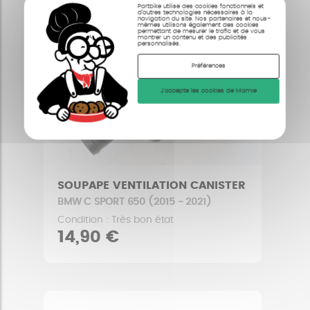
Partbike utilise des cookies fonctionnels et
d’autres technologies nécessaires à la
navigation du site. Nos partenaires et nous-
mêmes utilisons également des cookies
permettant de mesurer le trafic et de vous
montrer un contenu et des publicités
personnalisés.
Préférences
J'accepte les cookies de Mamie
SOUPAPE VENTILATION CANISTER
BMW C SPORT 650 (2015 - 2021)
Condition : Très bon état
14,90 €