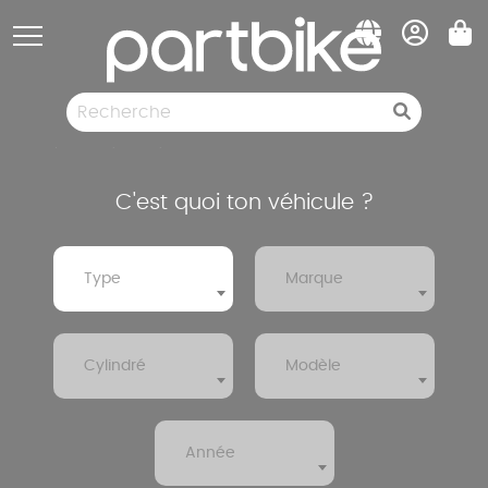
Panneau de gestion des cookies
Pièces détachées
Pneumatiques
Destockage
C'est quoi ton véhicule ?
Type
Marque
Cylindré
Modèle
Année