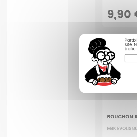
9,90 
Partb
site.
trafi
BOUCHON R
MBK EVOLIS 80