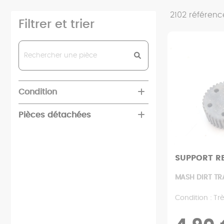
2102
référenc
Filtrer et trier
Condition
Pièces détachées
Neuf
Cycle
Très bon état
SUPPORT R
Bequille
Electricite
Bras oscillant
MASH DIRT TR
Clignotant
Mecanique
Câble
Bon état
Condition : Tr
Commandes
Cale pied
Admission
Habillage
Jauge
Châssis