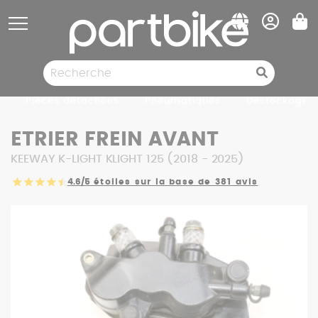
Panneau de gestion des cookies
Pièces détachées
Pneumatiques
Destockage
ETRIER FREIN AVANT
KEEWAY K-LIGHT KLIGHT 125 (2018 - 2025)
4.6/5
étoiles sur la base de 381 avis