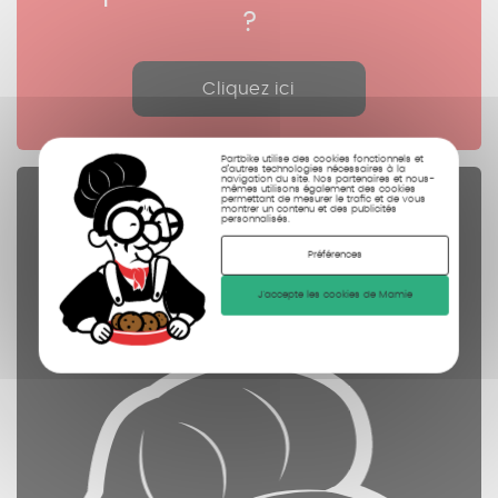
?
Cliquez ici
Partbike utilise des cookies fonctionnels et
d’autres technologies nécessaires à la
navigation du site. Nos partenaires et nous-
mêmes utilisons également des cookies
permettant de mesurer le trafic et de vous
Pièces Détachées
montrer un contenu et des publicités
personnalisés.
contrôlées
Préférences
nettoyées
J'accepte les cookies de Mamie
photographiées