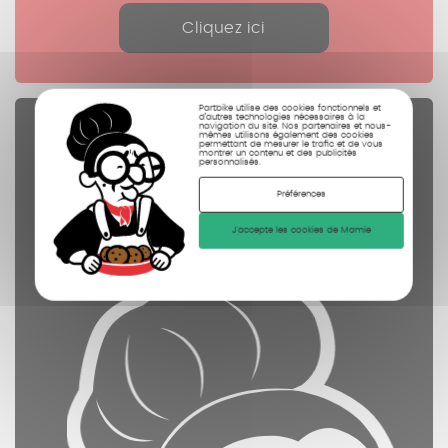
Cliquez ici
Partbike utilise des cookies fonctionnels et
d’autres technologies nécessaires à la
navigation du site. Nos partenaires et nous-
Pièces Détachées
mêmes utilisons également des cookies
permettant de mesurer le trafic et de vous
montrer un contenu et des publicités
contrôlées
personnalisés.
nettoyées
Préférences
photographiées
J'accepte les cookies de Mamie