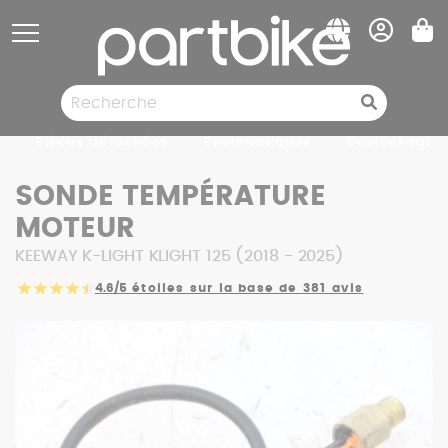
Panneau de gestion des cookies
Pièces détachées
Pneumatiques
Destockage
SONDE TEMPÉRATURE
MOTEUR
KEEWAY K-LIGHT KLIGHT 125 (2018 - 2025)
4.6/5
étoiles sur la base de 381 avis