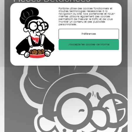
contrôlées
Partbike utilise des cookies fonctionnels et
d’autres technologies nécessaires à la
nettoyées
navigation du site. Nos partenaires et nous-
mêmes utilisons également des cookies
permettant de mesurer le trafic et de vous
montrer un contenu et des publicités
photographiées
personnalisés.
Préférences
J'accepte les cookies de Mamie