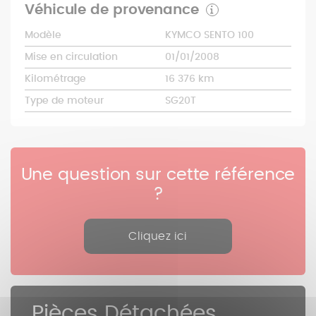
Véhicule de provenance
Modèle
KYMCO SENTO 100
Mise en circulation
01/01/2008
Kilométrage
16 376 km
Type de moteur
SG20T
Une question sur cette référence
?
Cliquez ici
Pièces Détachées