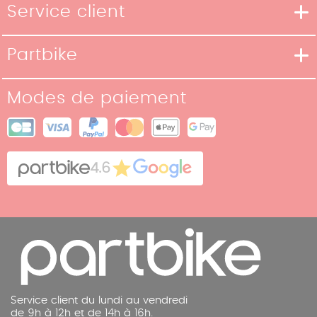
Service client
Moyens de livraison
Partbike
Moyens de paiement
Notre Histoire
Conditions de retour
Modes de paiement
Nos boutiques
Conditions générales de vente
Plan du site
Cookies
Contact
4.6
Mentions légales
Service client du lundi au vendredi
de 9h à 12h et de 14h à 16h.