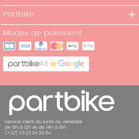
Moyens de livraison
Partbike
Moyens de paiement
Notre Histoire
Conditions de retour
Modes de paiement
Nos boutiques
Conditions générales de vente
Plan du site
Cookies
Contact
4.6
Mentions légales
Service client du lundi au vendredi
de 9h à 12h et de 14h à 16h.
(+33) 03 23 04 26 64