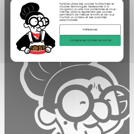
Partbike utilise des cookies fonctionnels et
nettoyées
d’autres technologies nécessaires à la
navigation du site. Nos partenaires et nous-
mêmes utilisons également des cookies
photographiées
permettant de mesurer le trafic et de vous
montrer un contenu et des publicités
personnalisés.
Préférences
J'accepte les cookies de Mamie