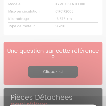
Modèle
KYMCO SENTO 100
Mise en circulation
01/01/2008
Kilométrage
16 376 km
Type de moteur
SG20T
Une question sur cette référence
?
Cliquez ici
Pièces Détachées
contrôlées