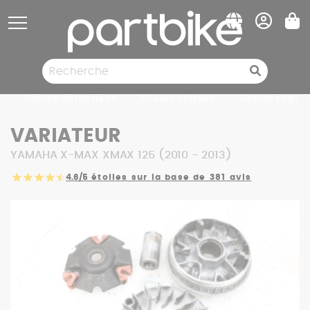
Panneau de gestion des cookies
Pièces détachées
Pneumatiques
Destockage
VARIATEUR
YAMAHA X-MAX XMAX 125 (2010 - 2013)
4.6/5
étoiles sur la base de 381 avis