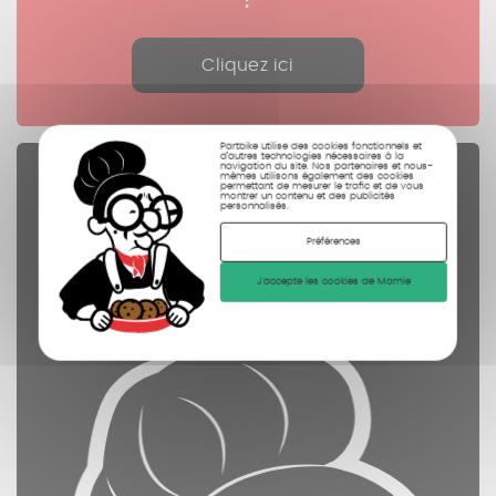
Cliquez ici
Partbike utilise des cookies fonctionnels et
d’autres technologies nécessaires à la
navigation du site. Nos partenaires et nous-
Pièces Détachées
mêmes utilisons également des cookies
permettant de mesurer le trafic et de vous
montrer un contenu et des publicités
personnalisés.
contrôlées
nettoyées
Préférences
photographiées
J'accepte les cookies de Mamie