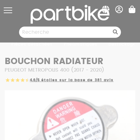
Panneau de gestion des cookies
Pièces détachées
Pneumatiques
Destockage
BOUCHON RADIATEUR
PEUGEOT METROPOLIS 400 (2017 - 2020)
4.6/5
étoiles sur la base de 381 avis