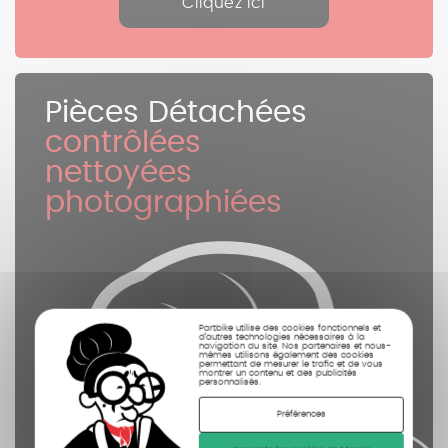
Cliquez ici
Pièces Détachées
contrôlées
nettoyées
photographiées
Partbike utilise des cookies fonctionnels et
d’autres technologies nécessaires à la
navigation du site. Nos partenaires et nous-
mêmes utilisons également des cookies
permettant de mesurer le trafic et de vous
montrer un contenu et des publicités
personnalisés.
Préférences