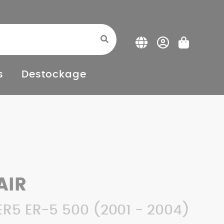
s
Destockage
AIR
R5 ER-5 500 (2001 - 2004)