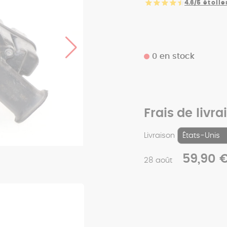
4.6/5
étoile
0 en stock
Frais de livra
Livraison
59,90 
28 août