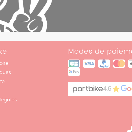
ke
Modes de paiem
oire
iques
ite
4.6
légales