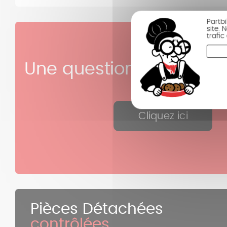
Partb
site.
trafi
Une question sur cette 
?
Cliquez ici
Pièces Détachées
contrôlées