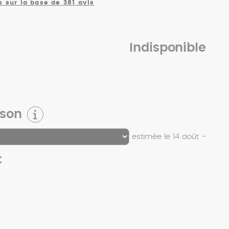
s sur la base de 381 avis
Indisponible
ison
estimée le 14 août -
€