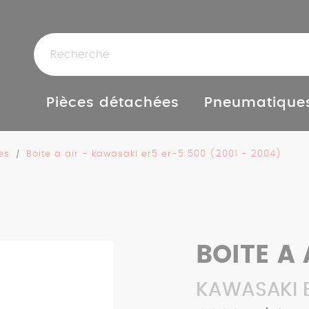
Pièces détachées
Pneumatique
res
Boite a air - kawasaki er5 er-5 500 (2001 - 2004)
BOITE A 
KAWASAKI E