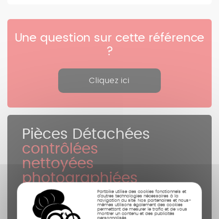
Une question sur cette référence
?
Cliquez ici
Pièces Détachées
contrôlées
nettoyées
photographiées
Partbike utilise des cookies fonctionnels et
d’autres technologies nécessaires à la
navigation du site. Nos partenaires et nous-
mêmes utilisons également des cookies
permettant de mesurer le trafic et de vous
montrer un contenu et des publicités
personnalisés.