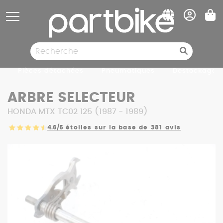
Panneau de gestion des cookies
Pièces détachées
Pneumatiques
Destockage
ARBRE SELECTEUR
HONDA MTX TC02 125 (1987 - 1989)
4.6/5
étoiles sur la base de 381 avis