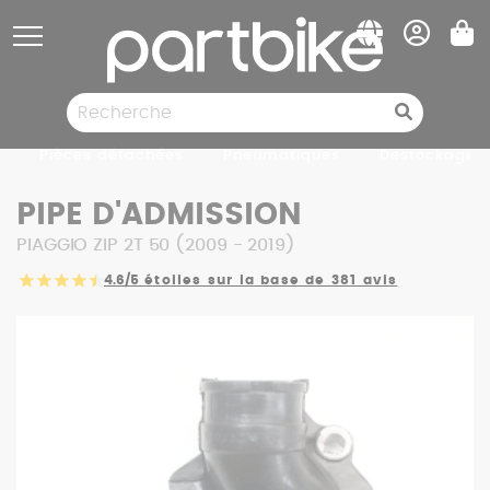
Panneau de gestion des cookies
Pièces détachées
Pneumatiques
Destockage
PIPE D'ADMISSION
PIAGGIO ZIP 2T 50 (2009 - 2019)
4.6/5
étoiles sur la base de 381 avis