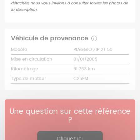
détachée, nous vous invitons à consulter toutes les photos de
la description.
Véhicule de provenance
Modèle
PIAGGIO ZIP 2T 50
Mise en circulation
01/01/2009
Kilométrage
31 763 km
Type de moteur
C25EM
Une question sur cette référence
?
Cliquez ici