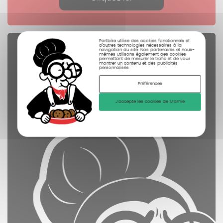
Partbike utilise des cookies fonctionnels et
d’autres technologies nécessaires à la
Pièces Détachées
navigation du site. Nos partenaires et nous-
mêmes utilisons également des cookies
permettant de mesurer le trafic et de vous
contrôlées
montrer un contenu et des publicités
personnalisés.
nettoyées
Préférences
photographiées
J'accepte les cookies de Mamie