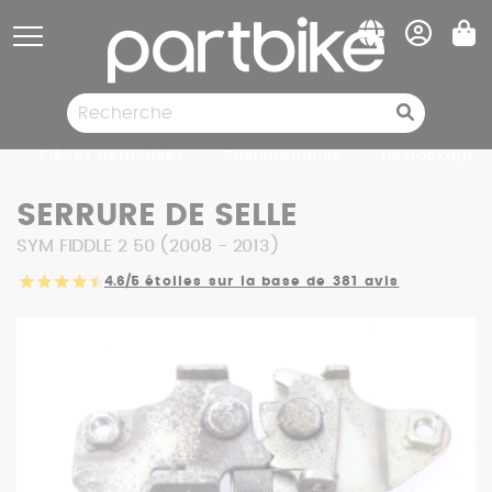
Panneau de gestion des cookies
Pièces détachées
Pneumatiques
Destockage
SERRURE DE SELLE
SYM FIDDLE 2 50 (2008 - 2013)
4.6/5
étoiles sur la base de 381 avis