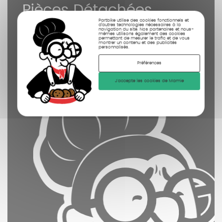
Pièces Détachées
contrôlées
Partbike utilise des cookies fonctionnels et
d’autres technologies nécessaires à la
navigation du site. Nos partenaires et nous-
mêmes utilisons également des cookies
nettoyées
permettant de mesurer le trafic et de vous
montrer un contenu et des publicités
personnalisés.
photographiées
Préférences
J'accepte les cookies de Mamie