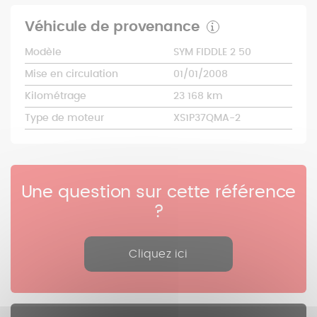
Véhicule de provenance
Modèle
SYM FIDDLE 2 50
Mise en circulation
01/01/2008
Kilométrage
23 168 km
Type de moteur
XS1P37QMA-2
Une question sur cette référence
?
Cliquez ici