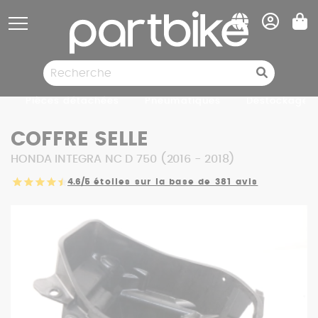
Panneau de gestion des cookies
Pièces détachées
Pneumatiques
Destockage
COFFRE SELLE
HONDA INTEGRA NC D 750 (2016 - 2018)
4.6/5
étoiles sur la base de 381 avis