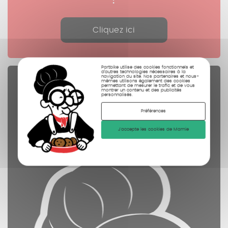
Cliquez ici
Partbike utilise des cookies fonctionnels et
d’autres technologies nécessaires à la
navigation du site. Nos partenaires et nous-
Pièces Détachées
mêmes utilisons également des cookies
permettant de mesurer le trafic et de vous
montrer un contenu et des publicités
personnalisés.
contrôlées
nettoyées
Préférences
photographiées
J'accepte les cookies de Mamie