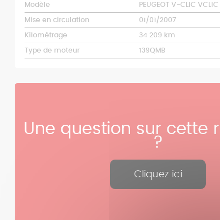
Modèle
PEUGEOT V-CLIC VCLIC
Mise en circulation
01/01/2007
Kilométrage
34 209 km
Type de moteur
139QMB
Une question sur cette 
?
Cliquez ici