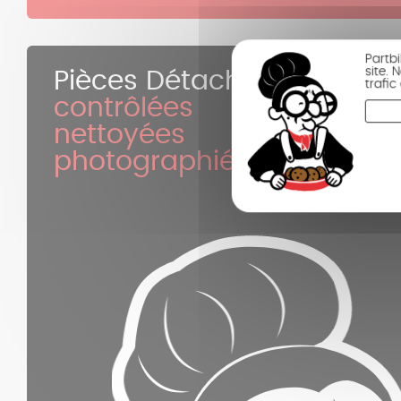
Partb
site.
Pièces Détachées
trafi
contrôlées
nettoyées
photographiées