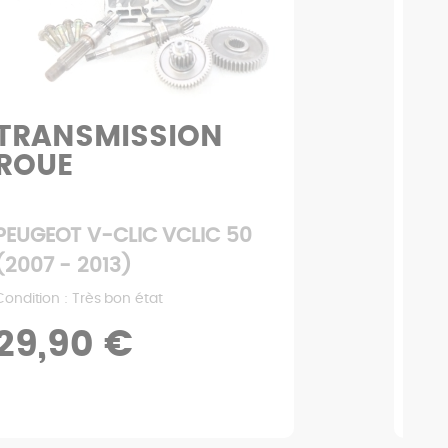
TRANSMISSION
JA
ROUE
M
PEUGEOT V-CLIC VCLIC 50
PEU
(2007 - 2013)
(20
Condition : Très bon état
Condi
29,90 €
2,