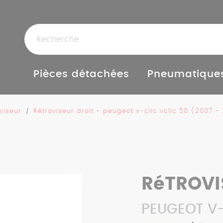
Pièces détachées
Pneumatique
viseur
Rétroviseur droit - peugeot v-clic vclic 50 (2007 -
RéTROVI
PEUGEOT V-