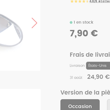
4.6/5
étoile
1 en stock
7,90 €
Frais de livra
Livraison
24,90 €
31 août
Version de la pi
Occasion