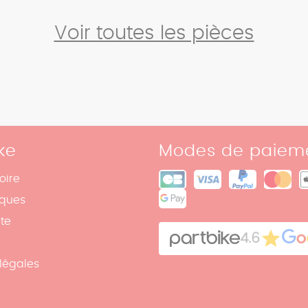
Voir toutes les pièces
ke
Modes de paiem
oire
iques
ite
4.6
légales