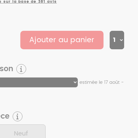
s sur la base de 381 avis
Ajouter au panier
ison
estimée le 17 août -
èce
Neuf