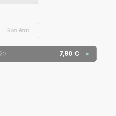
Bon état
7,90 €
520