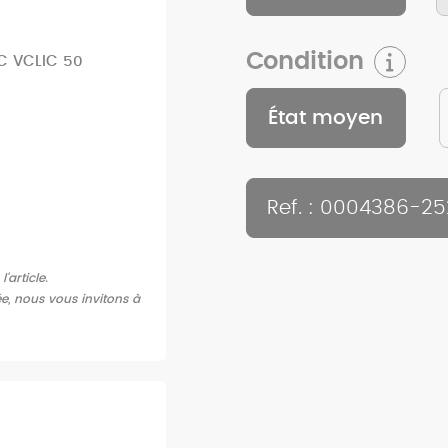
Condition
C VCLIC 50
État moyen
Ref. : 0004386-2
article.
ée, nous vous invitons à