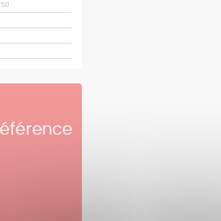
 50
référence