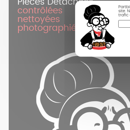
Pièces Détachées
Partb
contrôlées
site.
trafi
nettoyées
photographiées