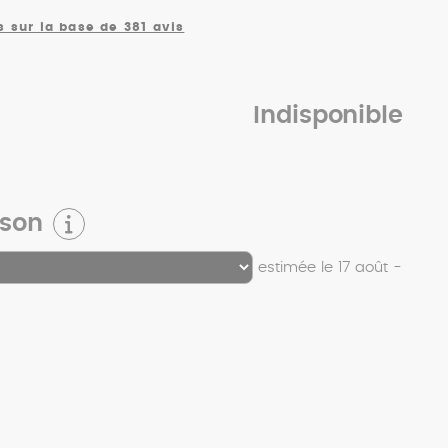
s sur la base de 381 avis
Indisponible
ison
estimée le 17 août -