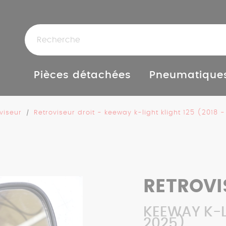
Pièces détachées
Pneumatique
viseur
Retroviseur droit - keeway k-light klight 125 (2018 
RETROVI
KEEWAY K-L
2025)