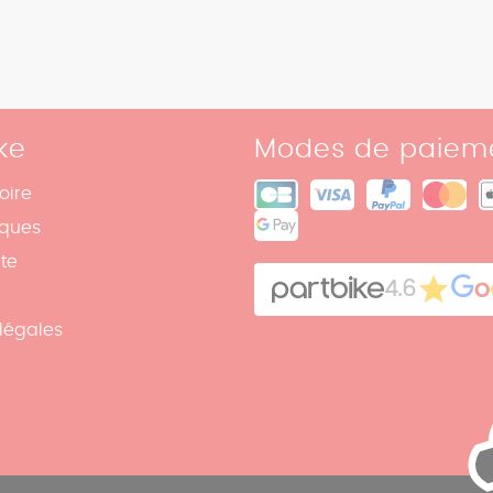
ke
Modes de paiem
oire
iques
ite
4.6
légales