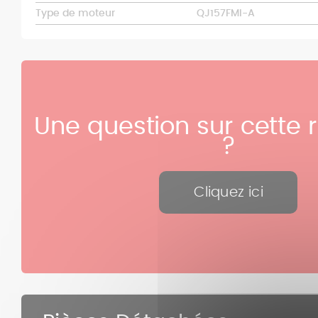
Type de moteur
QJ157FMI-A
Une question sur cette 
?
Cliquez ici