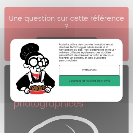
Une question sur cette référence
?
Cliquez ici
Partbike utilise des cookies fonctionnels et
d’autres technologies nécessaires à la
navigation du site. Nos partenaires et nous-
mêmes utilisons également des cookies
permettant de mesurer le trafic et de vous
montrer un contenu et des publicités
personnalisés.
Préférences
Pièces Détachées
J'accepte les cookies de Mamie
contrôlées
nettoyées
photographiées