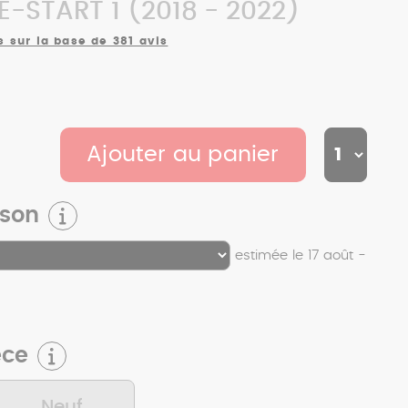
-START 1 (2018 - 2022)
s sur la base de 381 avis
Ajouter au panier
ison
estimée le 17 août -
èce
Neuf