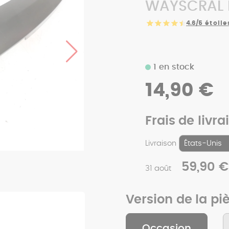
WAYSCRAL E
4.6/5
étoile
1 en stock
14,90 €
Frais de livra
Livraison
59,90 €
31 août
Version de la pi
Occasion