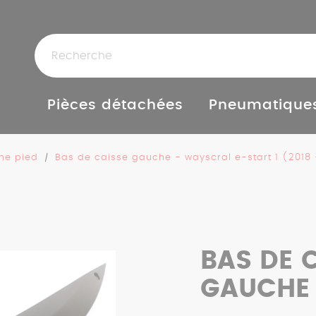
Pièces détachées
Pneumatique
he pied
Bas de caisse gauche - wayscral e-start 1 (2018
BAS DE 
GAUCHE