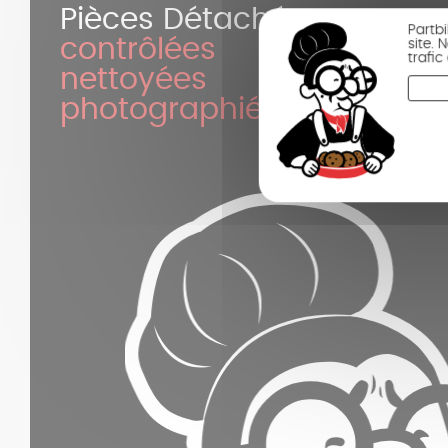
Pièces Détachées
Partb
contrôlées
site.
trafi
nettoyées
photographiées