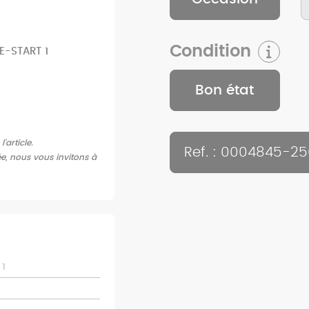
Condition
E-START 1
Bon état
article.
Ref. : 0004845-2
ée, nous vous invitons à
1