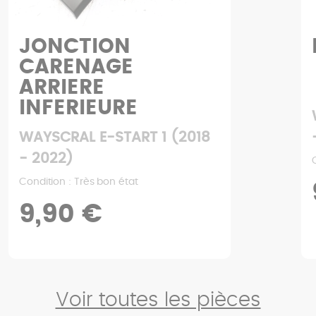
N
BAS DE CAI
E
RE
WAYSCRAL E-STAR
TART 1 (2018
- 2022)
Condition : Bon état
état
9,90 €
Voir toutes les pièces