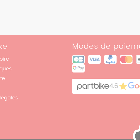
ke
Modes de paiem
oire
iques
ite
4.6
légales