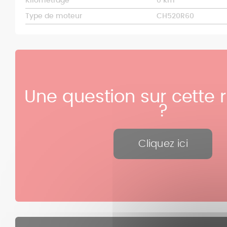
Kilométrage
0 km
Type de moteur
CH520R60
Une question sur cette 
?
Cliquez ici