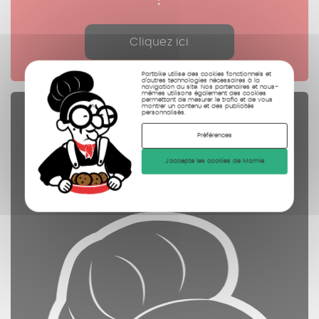
Cliquez ici
Partbike utilise des cookies fonctionnels et
d’autres technologies nécessaires à la
navigation du site. Nos partenaires et nous-
mêmes utilisons également des cookies
permettant de mesurer le trafic et de vous
montrer un contenu et des publicités
Pièces Détachées
personnalisés.
contrôlées
Préférences
nettoyées
J'accepte les cookies de Mamie
photographiées