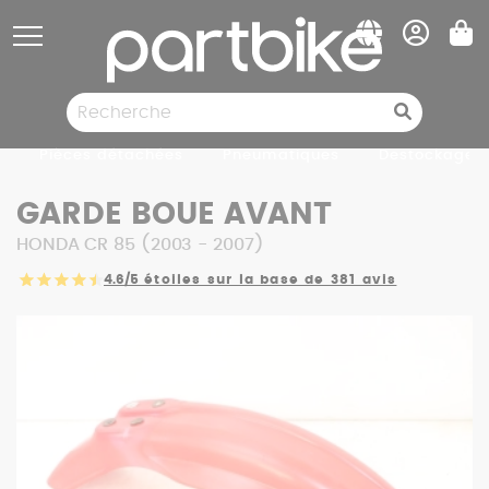
Panneau de gestion des cookies
Pièces détachées
Pneumatiques
Destockage
GARDE BOUE AVANT
HONDA CR 85 (2003 - 2007)
4.6/5
étoiles sur la base de 381 avis