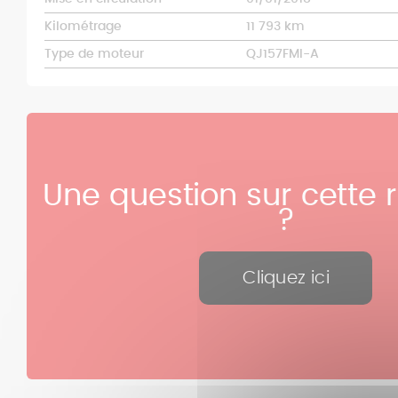
Kilométrage
11 793 km
Type de moteur
QJ157FMI-A
Une question sur cette 
?
Cliquez ici