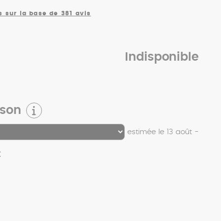
s sur la base de 381 avis
Indisponible
ison
estimée le 13 août -
€