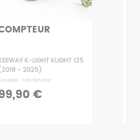
COMPTEUR
BE
KEEWAY K-LIGHT KLIGHT 125
KEE
(2018 - 2025)
(20
Condition : Très bon état
Condi
99,90 €
14