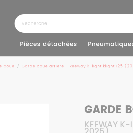
Pièces détachées
Pneumatique
e boue
Garde boue arriere - keeway k-light klight 125 (2
GARDE B
KEEWAY K-L
2025)