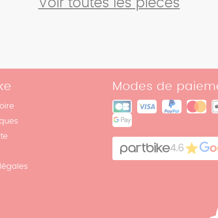
Voir toutes les pièces
ke
Modes de paiem
oire
iques
ite
4.6
légales