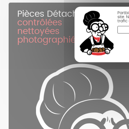
Pièces Détachées
Partb
site.
contrôlées
trafi
nettoyées
photographiées