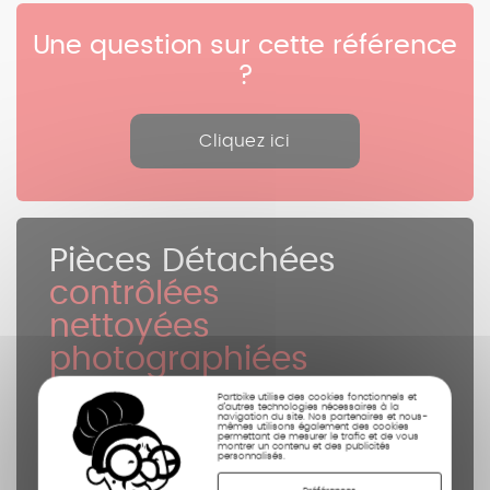
Une question sur cette référence
?
Cliquez ici
Pièces Détachées
contrôlées
nettoyées
photographiées
Partbike utilise des cookies fonctionnels et
d’autres technologies nécessaires à la
navigation du site. Nos partenaires et nous-
mêmes utilisons également des cookies
permettant de mesurer le trafic et de vous
montrer un contenu et des publicités
personnalisés.