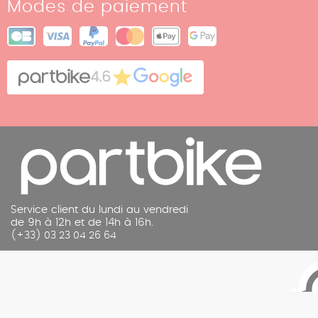
Modes de paiement
Nos boutiques
Conditions générales de vente
Plan du site
Cookies
Contact
4.6
Mentions légales
Service client du lundi au vendredi
de 9h à 12h et de 14h à 16h.
(+33) 03 23 04 26 64