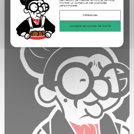
permettant de mesurer le trafic et de vous
montrer un contenu et des publicités
personnalisés.
Préférences
J'accepte les cookies de Mamie