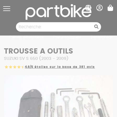
Panneau de gestion des cookies
Pièces détachées
Pneumatiques
Destockage
TROUSSE A OUTILS
SUZUKI SV S 650 (2003 - 2009)
4.6/5
étoiles sur la base de 381 avis