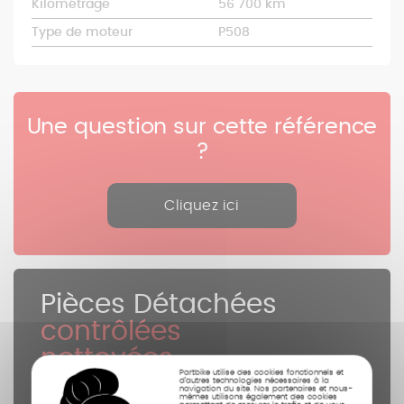
Kilométrage
56 700 km
Type de moteur
P508
Une question sur cette référence
?
Cliquez ici
Pièces Détachées
contrôlées
nettoyées
Partbike utilise des cookies fonctionnels et
photographiées
d’autres technologies nécessaires à la
navigation du site. Nos partenaires et nous-
mêmes utilisons également des cookies