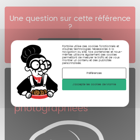
Une question sur cette référence
?
Cliquez ici
Partbike utilise des cookies fonctionnels et
d’autres technologies nécessaires à la
navigation du site. Nos partenaires et nous-
mêmes utilisons également des cookies
permettant de mesurer le trafic et de vous
montrer un contenu et des publicités
personnalisés.
Préférences
Pièces Détachées
J'accepte les cookies de Mamie
contrôlées
nettoyées
photographiées