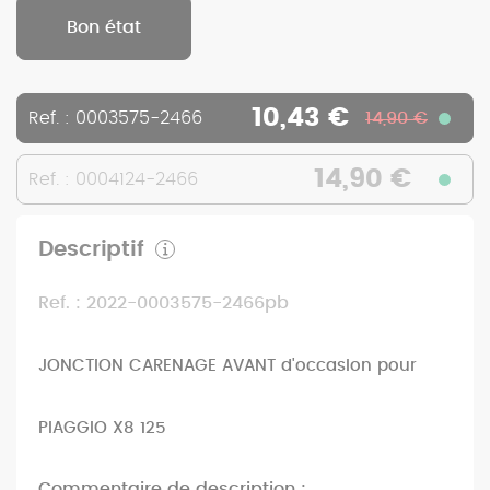
Bon état
10,43 €
Ref. : 0003575-2466
14,90 €
14,90 €
Ref. : 0004124-2466
Descriptif
Ref. : 2022-0003575-2466pb
JONCTION CARENAGE AVANT d'occasion pour
PIAGGIO X8 125
Commentaire de description :