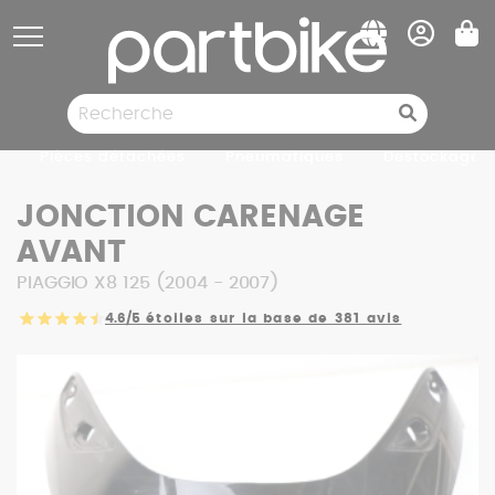
Panneau de gestion des cookies
Pièces détachées
Pneumatiques
Destockage
JONCTION CARENAGE
AVANT
PIAGGIO X8 125 (2004 - 2007)
4.6/5
étoiles sur la base de 381 avis