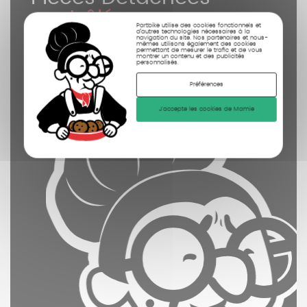
contrôlées
Partbike utilise des cookies fonctionnels et
nettoyées
d’autres technologies nécessaires à la
navigation du site. Nos partenaires et nous-
mêmes utilisons également des cookies
permettant de mesurer le trafic et de vous
photographiées
montrer un contenu et des publicités
personnalisés.
Préférences
J'accepte les cookies de Mamie