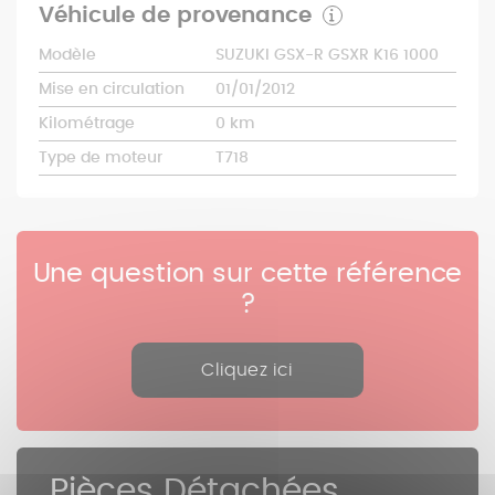
Véhicule de provenance
Modèle
SUZUKI GSX-R GSXR K16 1000
Mise en circulation
01/01/2012
Kilométrage
0 km
Type de moteur
T718
Une question sur cette référence
?
Cliquez ici
Pièces Détachées