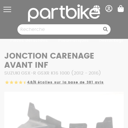
Panneau de gestion des cookies
Pièces détachées
Pneumatiques
Destockage
JONCTION CARENAGE
AVANT INF
SUZUKI GSX-R GSXR K16 1000 (2012 - 2016)
4.6/5
étoiles sur la base de 381 avis