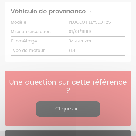
Véhicule de provenance
Modèle
PEUGEOT ELYSEO 125
Mise en circulation
01/01/1999
Kilométrage
34 444 km
Type de moteur
FD1
Une question sur cette référence
?
Cliquez ici