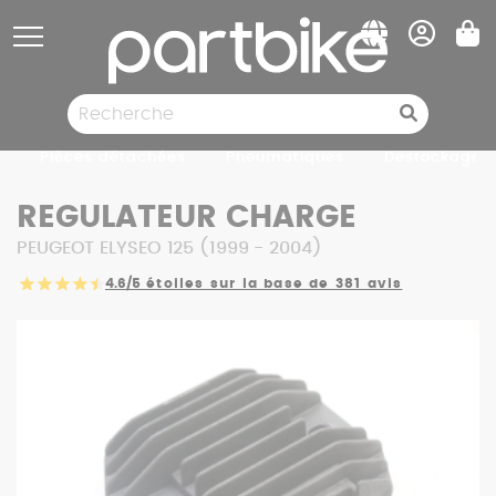
Panneau de gestion des cookies
Pièces détachées
Pneumatiques
Destockage
REGULATEUR CHARGE
PEUGEOT ELYSEO 125 (1999 - 2004)
4.6/5
étoiles sur la base de 381 avis