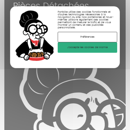
Pièces Détachées
contrôlées
Partbike utilise des cookies fonctionnels et
d’autres technologies nécessaires à la
navigation du site. Nos partenaires et nous-
mêmes utilisons également des cookies
nettoyées
permettant de mesurer le trafic et de vous
montrer un contenu et des publicités
personnalisés.
photographiées
Préférences
J'accepte les cookies de Mamie