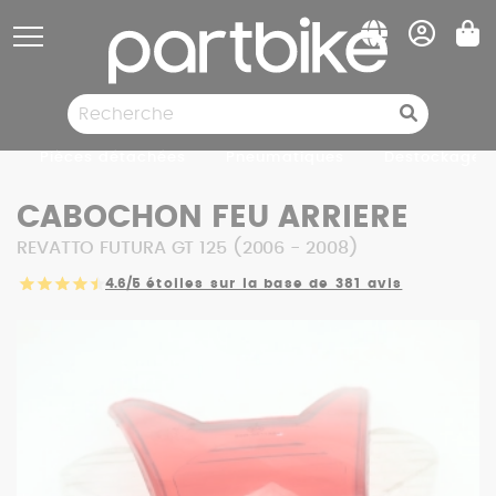
Panneau de gestion des cookies
Pièces détachées
Pneumatiques
Destockage
CABOCHON FEU ARRIERE
REVATTO FUTURA GT 125 (2006 - 2008)
4.6/5
étoiles sur la base de 381 avis