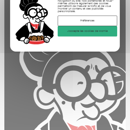
navigation du site. Nos partenaires et nous-
mêmes utilisons également des cookies
permettant de mesurer le trafic et de vous
montrer un contenu et des publicités
personnalisés.
Préférences
J'accepte les cookies de Mamie