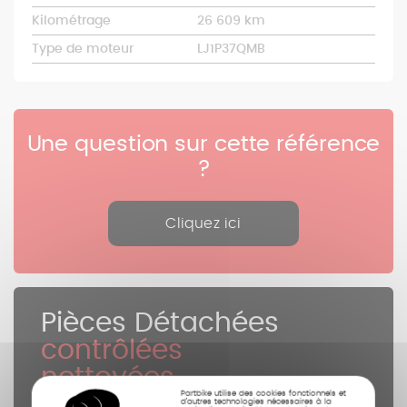
Kilométrage
26 609 km
Type de moteur
LJ1P37QMB
Une question sur cette référence
?
Cliquez ici
Pièces Détachées
contrôlées
nettoyées
Partbike utilise des cookies fonctionnels et
photographiées
d’autres technologies nécessaires à la