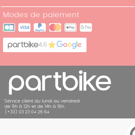
Notre Histoire
Conditions de retour
Modes de paiement
Nos boutiques
Conditions générales de vente
Plan du site
Cookies
Contact
4.6
Mentions légales
Service client du lundi au vendredi
de 9h à 12h et de 14h à 16h.
(+33) 03 23 04 26 64