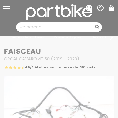
Panneau de gestion des cookies
Pièces détachées
Pneumatiques
Destockage
FAISCEAU
ORCAL CAVARO 4T 50 (2019 - 2023)
4.6/5
étoiles sur la base de 381 avis