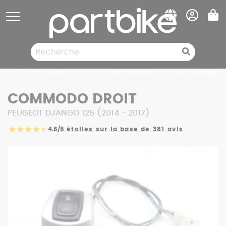
Panneau de gestion des cookies
Pièces détachées
Pneumatiques
Destockage
COMMODO DROIT
PEUGEOT DJANGO 125 (2014 - 2017)
4.6/5
étoiles sur la base de 381 avis