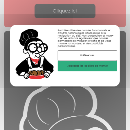
Cliquez ici
Partbike utilise des cookies fonctionnels et
d’autres technologies nécessaires à la
navigation du site. Nos partenaires et nous-
mêmes utilisons également des cookies
Pièces Détachées
permettant de mesurer le trafic et de vous
montrer un contenu et des publicités
personnalisés.
contrôlées
Préférences
nettoyées
J'accepte les cookies de Mamie
photographiées