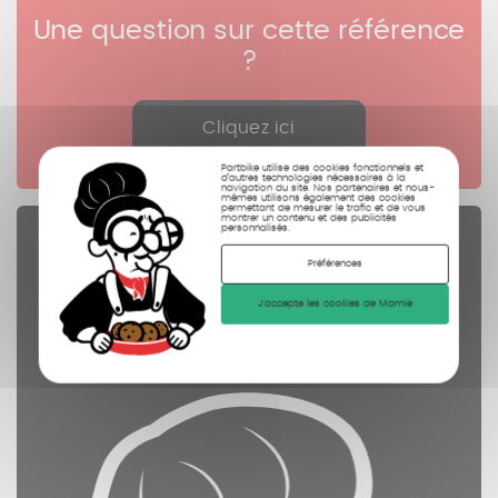
Une question sur cette référence
?
Cliquez ici
Partbike utilise des cookies fonctionnels et
d’autres technologies nécessaires à la
navigation du site. Nos partenaires et nous-
mêmes utilisons également des cookies
permettant de mesurer le trafic et de vous
montrer un contenu et des publicités
personnalisés.
Pièces Détachées
Préférences
contrôlées
J'accepte les cookies de Mamie
nettoyées
photographiées