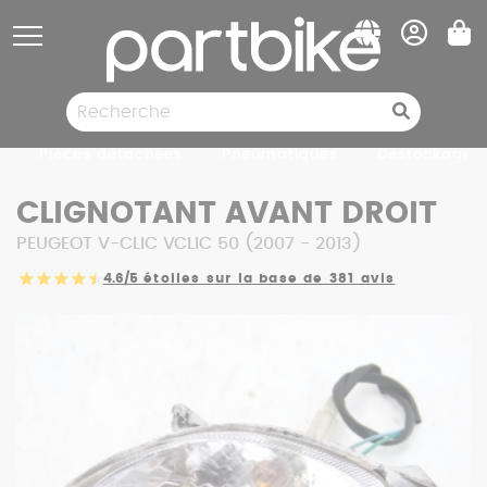
Panneau de gestion des cookies
Pièces détachées
Pneumatiques
Destockage
CLIGNOTANT AVANT DROIT
PEUGEOT V-CLIC VCLIC 50 (2007 - 2013)
4.6/5
étoiles sur la base de 381 avis