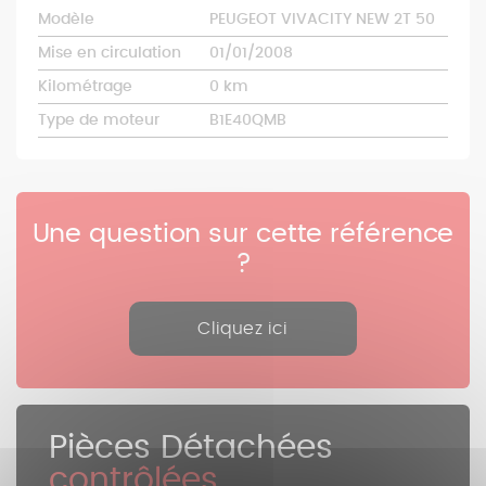
Modèle
PEUGEOT VIVACITY NEW 2T 50
Mise en circulation
01/01/2008
Kilométrage
0 km
Type de moteur
B1E40QMB
Une question sur cette référence
?
Cliquez ici
Pièces Détachées
contrôlées