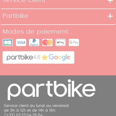
Service client
Moyens de livraison
Partbike
Moyens de paiement
Notre Histoire
Conditions de retour
Modes de paiement
Nos boutiques
Conditions générales de vente
Plan du site
Cookies
Contact
4.6
Mentions légales
Service client du lundi au vendredi
de 9h à 12h et de 14h à 16h.
(+33) 03 23 04 26 64