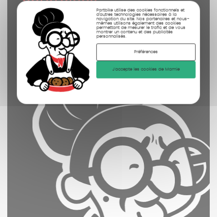
nettoyées
Partbike utilise des cookies fonctionnels et
d’autres technologies nécessaires à la
navigation du site. Nos partenaires et nous-
photographiées
mêmes utilisons également des cookies
permettant de mesurer le trafic et de vous
montrer un contenu et des publicités
personnalisés.
Préférences
J'accepte les cookies de Mamie