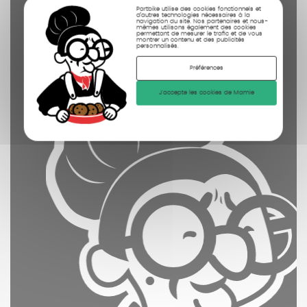
Partbike utilise des cookies fonctionnels et
nettoyées
d’autres technologies nécessaires à la
navigation du site. Nos partenaires et nous-
mêmes utilisons également des cookies
photographiées
permettant de mesurer le trafic et de vous
montrer un contenu et des publicités
personnalisés.
Préférences
J'accepte les cookies de Mamie