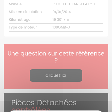
Modèle
PEUGEOT DJANGO 4T 50
Mise en circulation
01/01/2014
Kilométrage
19 301 km
Type de moteur
139QMB-J
Une question sur cette référence
?
Cliquez ici
Pièces Détachées
contrôlées