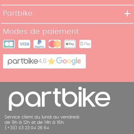
Moyens de livraison
Partbike
Moyens de paiement
Notre Histoire
Conditions de retour
Modes de paiement
Nos boutiques
Conditions générales de vente
Plan du site
Cookies
Contact
4.6
Mentions légales
Service client du lundi au vendredi
de 9h à 12h et de 14h à 16h.
(+33) 03 23 04 26 64