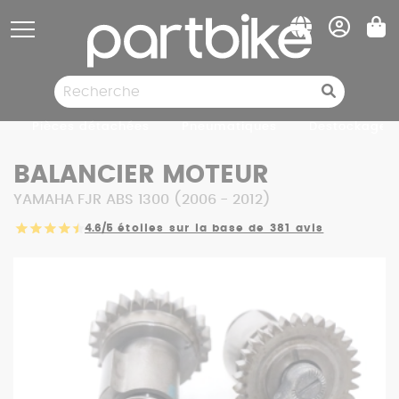
Panneau de gestion des cookies
Pièces détachées
Pneumatiques
Destockage
BALANCIER MOTEUR
YAMAHA FJR ABS 1300 (2006 - 2012)
4.6/5
étoiles sur la base de 381 avis