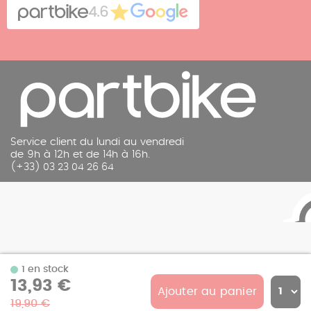
Contact
4.6
Mentions légales
Service client du lundi au vendredi
de 9h à 12h et de 14h à 16h.
(+33) 03 23 04 26 64
1 en stock
13,93 €
Ajouter au panier
© 2026 Partbike
19,90 €