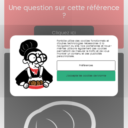
Une question sur cette référence
?
Cliquez ici
Partbike utilise des cookies fonctionnels et
d’autres technologies nécessaires à la
navigation du site. Nos partenaires et nous-
mêmes utilisons également des cookies
permettant de mesurer le trafic et de vous
montrer un contenu et des publicités
personnalisés.
Pièces Détachées
Préférences
contrôlées
J'accepte les cookies de Mamie
nettoyées
photographiées