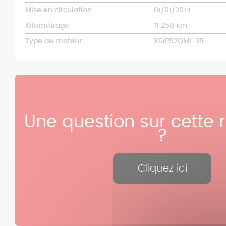
Mise en circulation
01/01/2014
Kilométrage
11 258 km
Type de moteur
XS1P52QMI-3B
Une question sur cette 
?
Cliquez ici