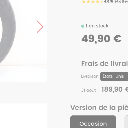
4.6/5
étoile
1 en stock
49,90 €
Frais de livra
Livraison
189,90 
31 août
Version de la pi
Occasion