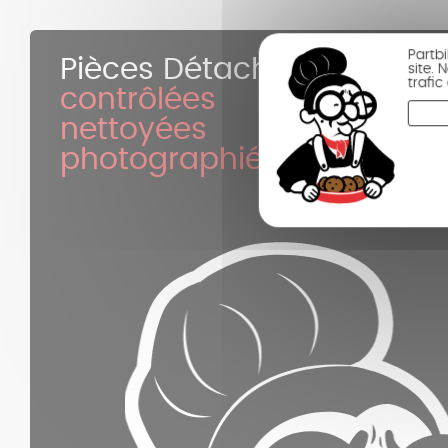
Partb
Pièces Détachées
site.
trafi
contrôlées
nettoyées
photographiées