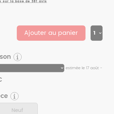
s sur la base de 381 avis
Ajouter au panier
ison
estimée le 17 août -
€
èce
Neuf