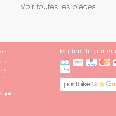
Voir toutes les pièces
ke
Modes de paiem
oire
iques
ite
4.6
légales