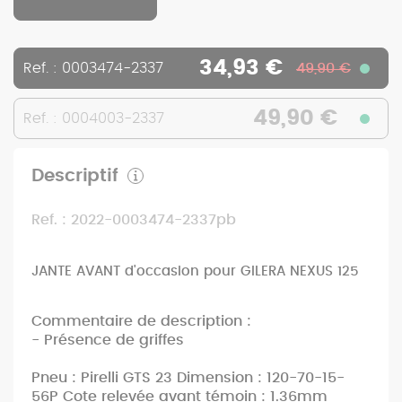
34,93 €
Ref. : 0003474-2337
49,90 €
49,90 €
Ref. : 0004003-2337
Descriptif
Ref. : 2022-0003474-2337pb
JANTE AVANT d'occasion pour GILERA NEXUS 125
Commentaire de description :
- Présence de griffes
Pneu : Pirelli GTS 23 Dimension : 120-70-15-
56P Cote relevée avant témoin : 1.36mm