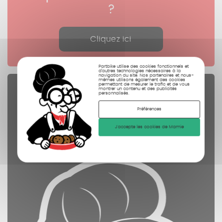
?
Cliquez ici
Partbike utilise des cookies fonctionnels et
d’autres technologies nécessaires à la
navigation du site. Nos partenaires et nous-
mêmes utilisons également des cookies
permettant de mesurer le trafic et de vous
Pièces Détachées
montrer un contenu et des publicités
personnalisés.
contrôlées
Préférences
nettoyées
J'accepte les cookies de Mamie
photographiées