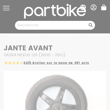
Panneau de gestion des cookies
Pièces détachées
Pneumatiques
Destockage
JANTE AVANT
GILERA NEXUS 125 (2009 - 2013)
4.6/5
étoiles sur la base de 381 avis