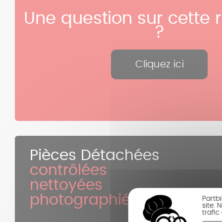
Une question sur cette 
?
Cliquez ici
Pièces Détachées
contrôlées
nettoyées
photographiées
Partb
site.
trafi