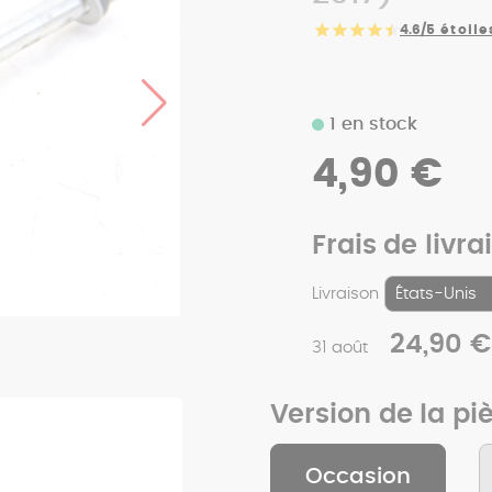
4.6/5
étoile
1 en stock
4,90 €
Frais de livra
Livraison
24,90 €
31 août
Version de la pi
Occasion