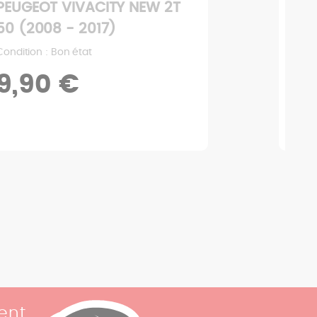
PEUGEOT VIVACITY NEW 2T
PEU
50 (2008 - 2017)
50 
Condition : Bon état
Condi
9,90 €
2
ent