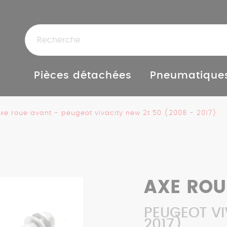
Pièces détachées
Pneumatique
xe roue avant - peugeot vivacity new 2t 50 (2008 - 2017)
AXE ROU
PEUGEOT VI
2017)