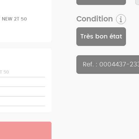
Condition
Y NEW 2T 50
Très bon état
Ref. : 0004437-23
T 50