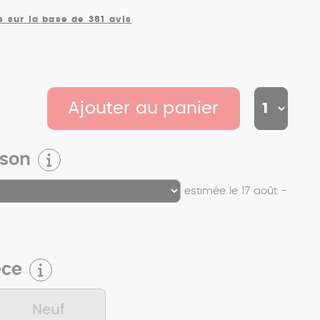
s sur la base de 381 avis
Ajouter au panier
ison
estimée le 17 août -
èce
Neuf