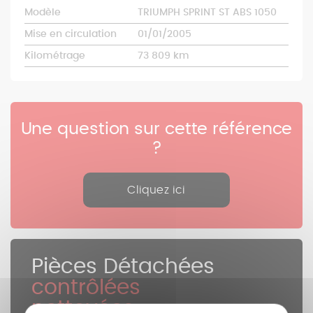
Modèle
TRIUMPH SPRINT ST ABS 1050
Mise en circulation
01/01/2005
Kilométrage
73 809 km
Une question sur cette référence
?
Cliquez ici
Pièces Détachées
contrôlées
nettoyées