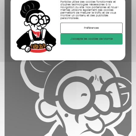
Partbike utilise des cookies fonctionnels et
photographiées
d’autres technologies nécessaires à la
navigation du site. Nos partenaires et nous-
mêmes utilisons également des cookies
permettant de mesurer le trafic et de vous
montrer un contenu et des publicités
personnalisés.
Préférences
J'accepte les cookies de Mamie