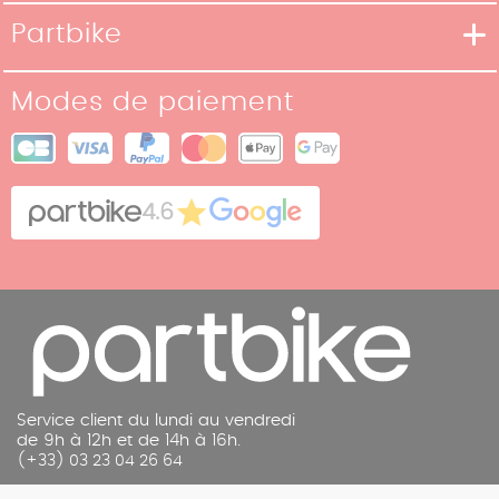
Moyens de livraison
Partbike
Moyens de paiement
Notre Histoire
Conditions de retour
Modes de paiement
Nos boutiques
Conditions générales de vente
Plan du site
Cookies
Contact
4.6
Mentions légales
Service client du lundi au vendredi
de 9h à 12h et de 14h à 16h.
(+33) 03 23 04 26 64