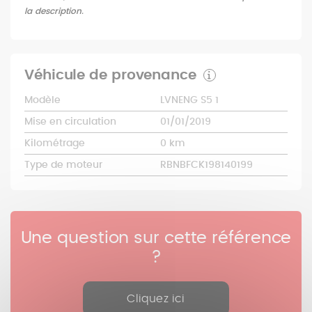
la description.
Véhicule de provenance
Modèle
LVNENG S5 1
Mise en circulation
01/01/2019
Kilométrage
0 km
Type de moteur
RBNBFCK198140199
Une question sur cette référence
?
Cliquez ici