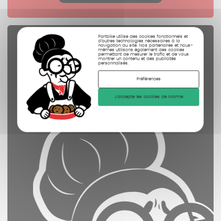
Partbike utilise des cookies fonctionnels et
Pièces Détachées
d’autres technologies nécessaires à la
navigation du site. Nos partenaires et nous-
mêmes utilisons également des cookies
contrôlées
permettant de mesurer le trafic et de vous
montrer un contenu et des publicités
personnalisés.
nettoyées
Préférences
photographiées
J'accepte les cookies de Mamie