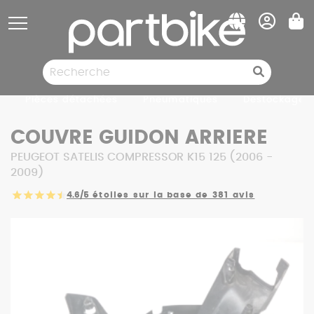
Panneau de gestion des cookies
Pièces détachées
Pneumatiques
Destockage
COUVRE GUIDON ARRIERE
PEUGEOT SATELIS COMPRESSOR K15 125 (2006 -
2009)
4.6/5
étoiles sur la base de 381 avis