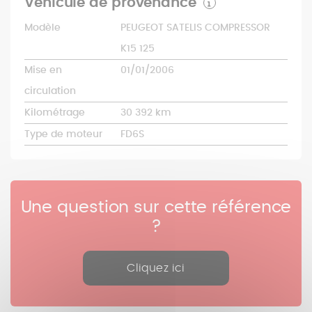
Véhicule de provenance
Modèle
PEUGEOT SATELIS COMPRESSOR
K15 125
Mise en
01/01/2006
circulation
Kilométrage
30 392 km
Type de moteur
FD6S
Une question sur cette référence
?
Cliquez ici