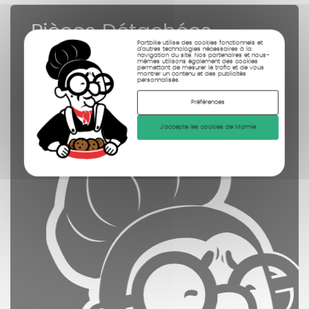
Pièces Détachées
Partbike utilise des cookies fonctionnels et
contrôlées
d’autres technologies nécessaires à la
navigation du site. Nos partenaires et nous-
mêmes utilisons également des cookies
nettoyées
permettant de mesurer le trafic et de vous
montrer un contenu et des publicités
personnalisés.
photographiées
Préférences
J'accepte les cookies de Mamie