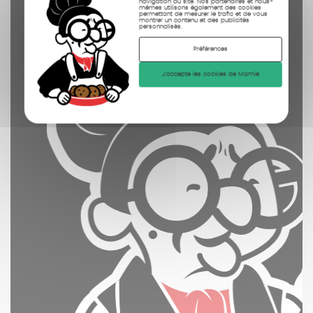
navigation du site. Nos partenaires et nous-
mêmes utilisons également des cookies
permettant de mesurer le trafic et de vous
montrer un contenu et des publicités
personnalisés.
Préférences
J'accepte les cookies de Mamie