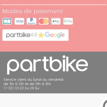
Notre Histoire
Conditions de retour
Modes de paiement
Nos boutiques
Conditions générales de vente
Plan du site
Cookies
Contact
4.6
Mentions légales
Service client du lundi au vendredi
de 9h à 12h et de 14h à 16h.
(+33) 03 23 04 26 64