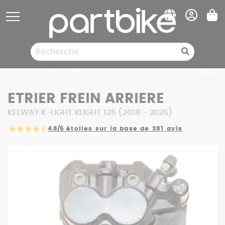
Panneau de gestion des cookies
Pièces détachées
Pneumatiques
Destockage
ETRIER FREIN ARRIERE
KEEWAY K-LIGHT KLIGHT 125 (2018 - 2025)
4.6/5
étoiles sur la base de 381 avis