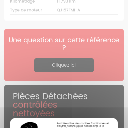
Kilométrage
11 793 km
Type de moteur
QJ157FMI-A
Une question sur cette référence
?
Cliquez ici
Pièces Détachées
contrôlées
nettoyées
photographiées
Partbike utilise des cookies fonctionnels et
d’autres technologies nécessaires à la