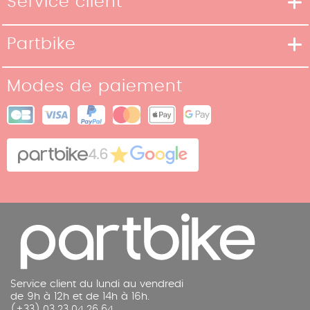
Service client
Moyens de livraison
Partbike
Moyens de paiement
Notre Histoire
Conditions de retour
Modes de paiement
Nos boutiques
Conditions générales de vente
Plan du site
Cookies
Contact
4.6
Mentions légales
Service client du lundi au vendredi
de 9h à 12h et de 14h à 16h.
(+33) 03 23 04 26 64