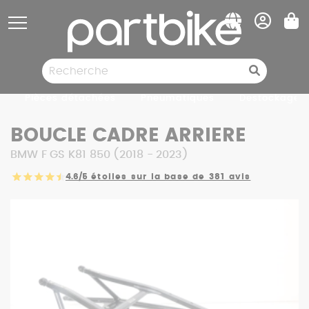
Panneau de gestion des cookies
Pièces détachées
Pneumatiques
Destockage
BOUCLE CADRE ARRIERE
BMW F GS K81 850 (2018 - 2023)
4.6/5
étoiles sur la base de 381 avis