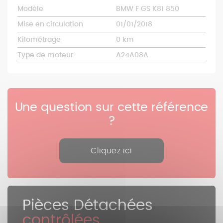
Modèle
BMW F GS K81 850
Mise en circulation
01/01/2018
Kilométrage
0 km
Type de moteur
A24A08A
Une question sur cette référence
?
Cliquez ici
Pièces Détachées
contrôlées