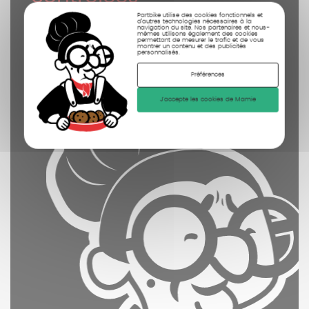
nettoyées
Partbike utilise des cookies fonctionnels et
d’autres technologies nécessaires à la
navigation du site. Nos partenaires et nous-
photographiées
mêmes utilisons également des cookies
permettant de mesurer le trafic et de vous
montrer un contenu et des publicités
personnalisés.
Préférences
J'accepte les cookies de Mamie