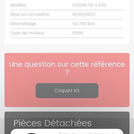
Modèle
SUZUKI SV S 650
Mise en circulation
01/01/2003
Kilométrage
56 700 km
Type de moteur
P508
Une question sur cette référence
?
Cliquez ici
Pièces Détachées
contrôlées