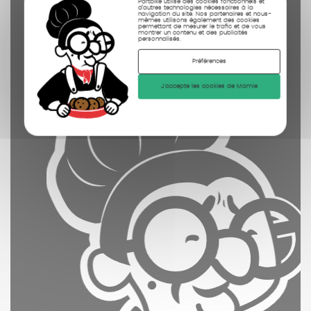
Partbike utilise des cookies fonctionnels et
d’autres technologies nécessaires à la
nettoyées
navigation du site. Nos partenaires et nous-
mêmes utilisons également des cookies
permettant de mesurer le trafic et de vous
photographiées
montrer un contenu et des publicités
personnalisés.
Préférences
J'accepte les cookies de Mamie