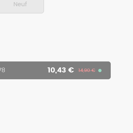
Neuf
10,43 €
78
14,90 €