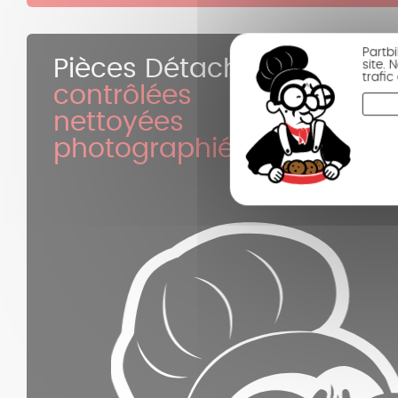
Partb
Pièces Détachées
site.
trafi
contrôlées
nettoyées
photographiées