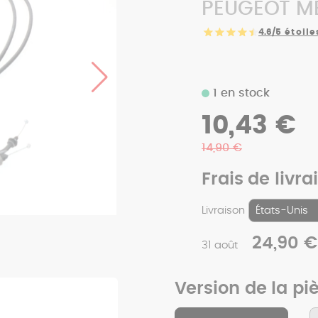
PEUGEOT ME
4.6/5
étoile
1 en stock
10,43 €
14,90 €
Frais de livra
Livraison
24,90 €
31 août
Version de la pi