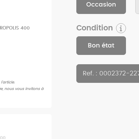
Occasion
Condition
TROPOLIS 400
Bon état
s
Ref. : 0002372-22
article.
ée, nous vous invitons à
400