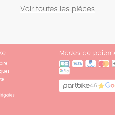
Voir toutes les pièces
ke
Modes de paiem
oire
iques
ite
4.6
légales