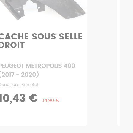
CACHE SOUS SELLE
SU
DROIT
PEUGEOT METROPOLIS 400
PEU
(2017 - 2020)
(20
Condition : Bon état
Condi
10,43 €
3
14,90 €