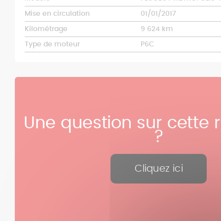
Mise en circulation
01/01/2017
Kilométrage
9 624 km
Type de moteur
P6C
Une question sur cette 
?
Cliquez ici