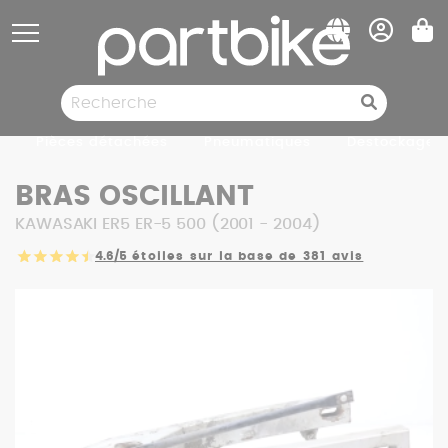
Panneau de gestion des cookies
Pièces détachées
Pneumatiques
Destockage
BRAS OSCILLANT
KAWASAKI ER5 ER-5 500 (2001 - 2004)
4.6/5
étoiles sur la base de 381 avis